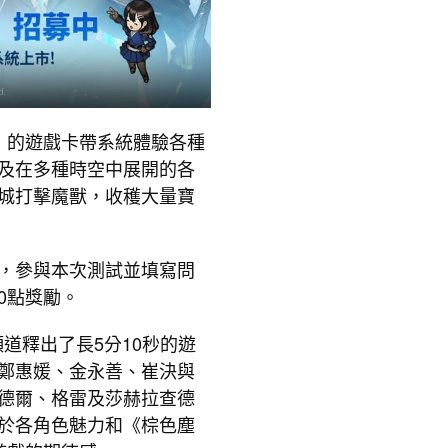
》的遊戲卡帶系統體驗各種
及在多種時空中展開的各
城打擊魔獸，收穫大量寶
動，參與本次測試並填寫問
50點獎勵。
頻道釋出了長5分10秒的遊
鄭惠媛、金永善、崔決與
德爾、格雷及莎赫拉查德
於各角色魅力和《棕色塵