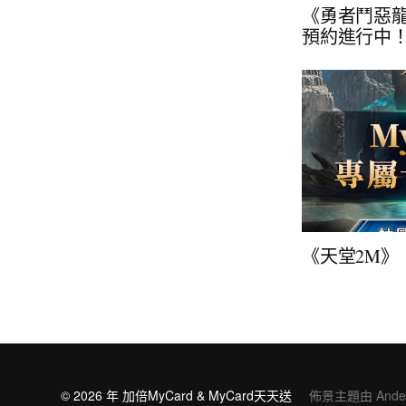
《勇者鬥惡龍
預約進行中
《天堂2M》
© 2026 年
加倍MyCard & MyCard天天送
佈景主題由
Ande