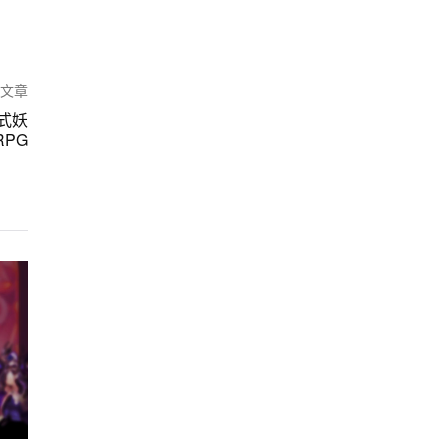
篇文章
式妖
RPG