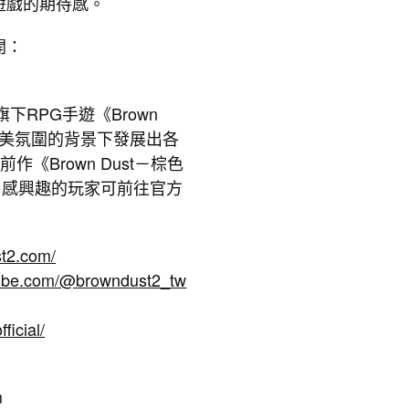
遊戲的期待感。
開：
下RPG手遊《Brown
幽美氛圍的背景下發展出各
《Brown Dust－棕色
，感興趣的玩家可前往官方
st2.com/
tube.com/@browndust2_tw
icial/
m