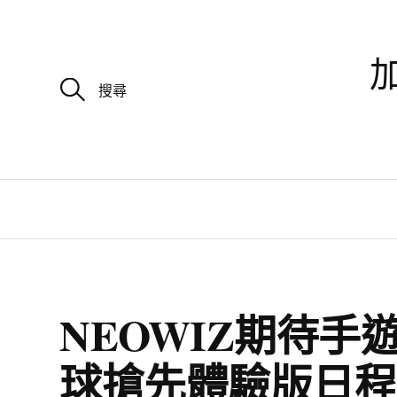
加
搜
尋
關
鍵
字
:
NEOWIZ期待手
球搶先體驗版日程