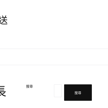
天送
長
搜尋
搜尋