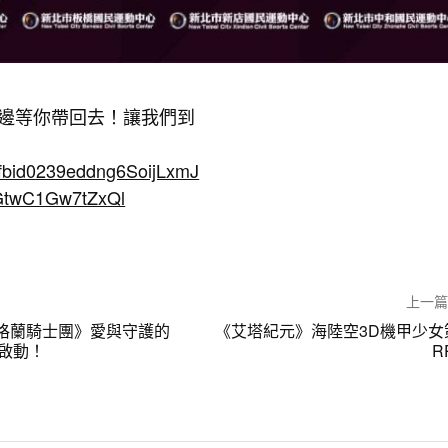
邊等你帶回去！讓我們到
pfbid0239eddng6SoijLxmJ
GtwC1Gw7tZxQl
上一
ga：格蘭騎士團》愛與守護的
《艾塔紀元》海陸空3D機甲少女
啟動！
R