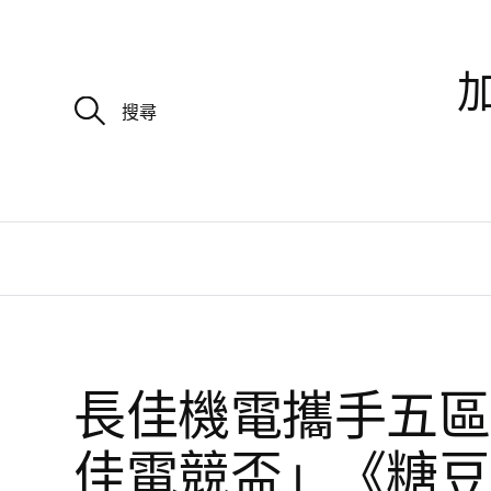
加
搜
尋
關
鍵
字
:
長佳機電攜手五區
佳電競盃」《糖豆