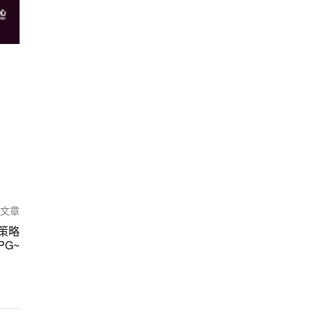
篇文章
策略
PG~