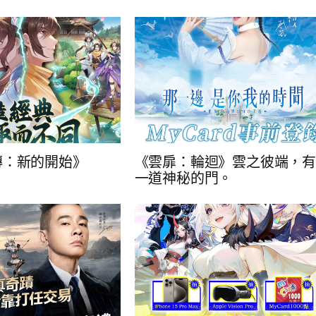
傳：新的開始》
《雲扉：輪迴》雲之彼端，
一道神秘的門。