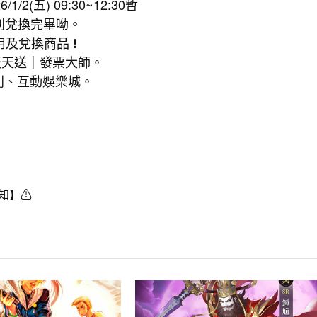
2(五) 09:30~12:30暫
紅利兌換完畢呦。
及兌換商品 ❗
ard天天送｜發票大師。
贈紅利、互動娛樂城。
知】⚠