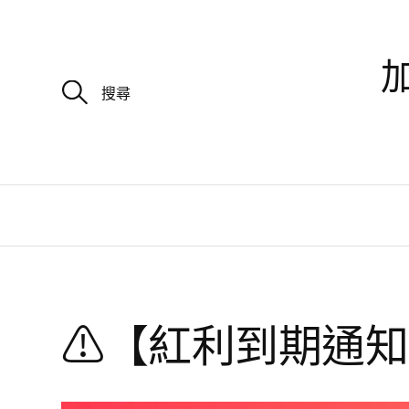
加
搜
尋
關
鍵
字
:
⚠【紅利到期通知