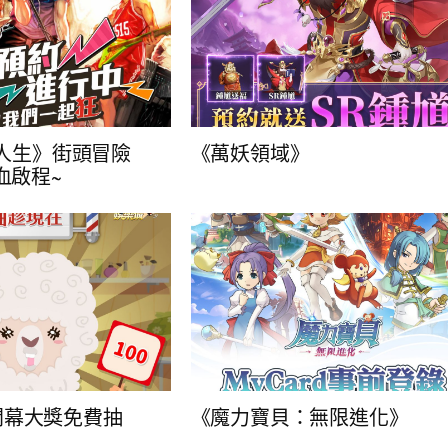
惑人生》街頭冒險
《萬妖領域》
血啟程~
開幕大獎免費抽
《魔力寶貝：無限進化》