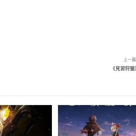
上一
《見習狩獵