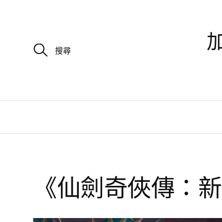
加
搜
尋
關
鍵
字
:
《仙劍奇俠傳：新