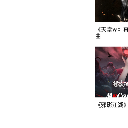
《天堂W》真
曲
《邪影江湖