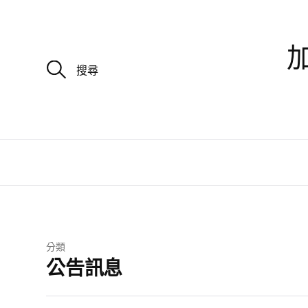
加
搜
尋
關
鍵
字
:
分類
公告訊息